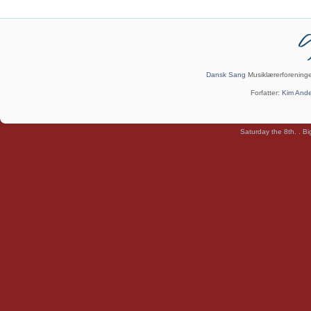
Dansk Sang
Musiklærerforening
Forfatter:
Kim And
Saturday the 8th. .
Bi